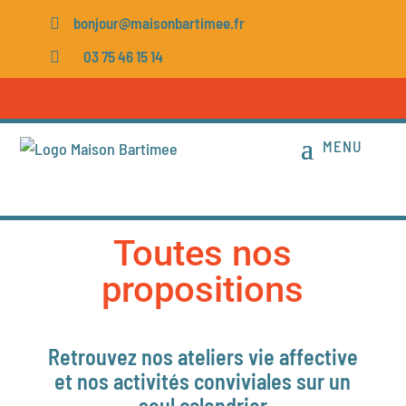
bonjour@maisonbartimee.fr

03 75 46 15 14

Toutes nos
propositions
Retrouvez nos ateliers vie affective
et nos activités conviviales sur un
seul calendrier