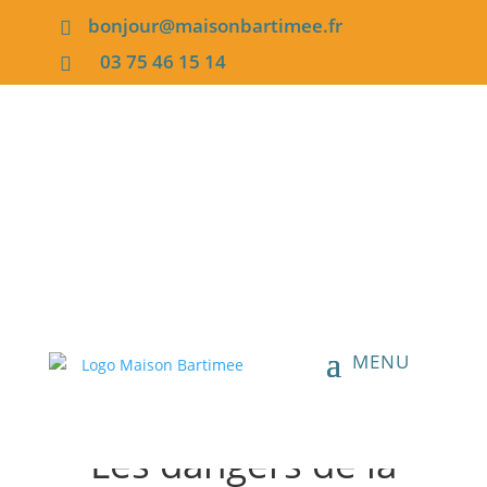
bonjour@maisonbartimee.fr

03 75 46 15 14

Atelier
Les dangers de la