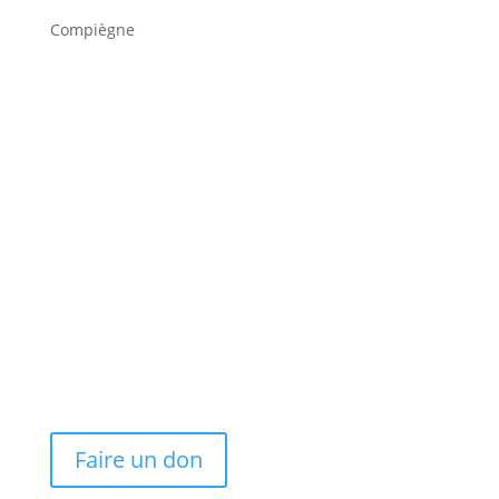
Compiègne
retour aux Ateliers vie affective
voir nos activités conviviales
Faire un don