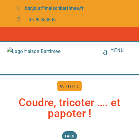
bonjour@maisonbartimee.fr

03 75 46 15 14

ACTIVITÉ
Coudre, tricoter …. et
papoter !
Tous