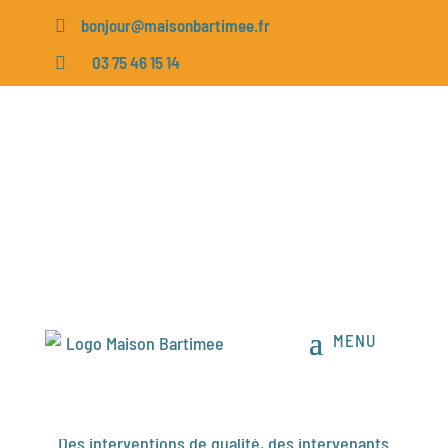
bonjour@maisonbartimee.fr

03 75 46 15 14

Conférences « hors
les murs »
Des interventions de qualité, des intervenants