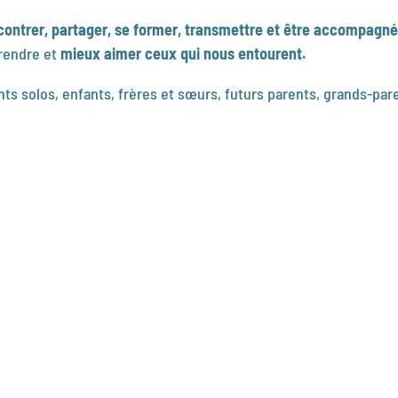
contrer, partager, se former, transmettre et être accompagné
rendre et
mieux aimer ceux qui nous entourent.
ents solos, enfants, frères et sœurs, futurs parents, grands-p
Le sentiment de ne pas être aimé est la plus grande des pauvreté
Mère Teresa