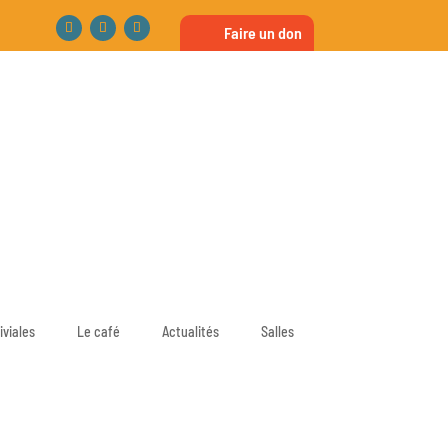
Faire un don
iviales
Le café
Actualités
Salles
Le sentiment de ne pas
être aimé est la plus
grande des pauvretés
Mère Teresa