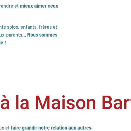
rendre et
mieux aimer ceux
nts solos, enfants, frères et
eaux-parents…
N
ous sommes
ie !
à la Maison Bar
ux et
faire grandir notre relation aux autres.