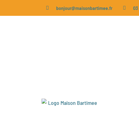
bonjour@maisonbartimee.fr
03 


Bienvenue
à la Maison 
Une Maison pour renforcer nos liens
familia
relation aux autres.
Un lieu ressource ouvert à tous pour
se ren
transmettre et être accompagnés dans nos