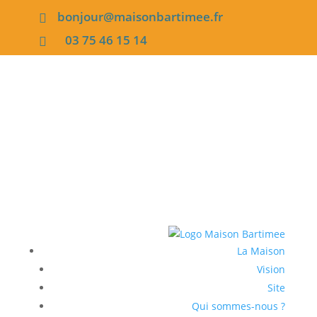
bonjour@maisonbartimee.fr

03 75 46 15 14

La Maison
Vision
Site
Qui sommes-nous ?